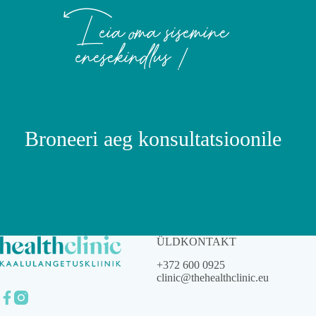
Leia oma sisemine
enesekindlus !
Broneeri aeg konsultatsioonile
ÜLDKONTAKT
+372 600 0925
clinic@thehealthclinic.eu