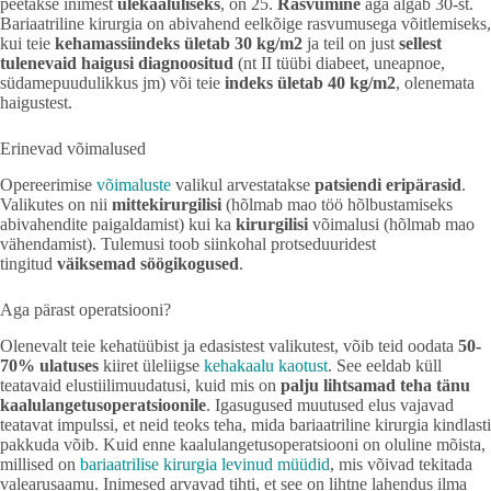
peetakse inimest
ülekaaluliseks
, on 25.
Rasvumine
aga algab 30-st.
Bariaatriline kirurgia on abivahend eelkõige rasvumusega võitlemiseks,
kui teie
kehamassiindeks ületab 30 kg/m2
ja teil on just
sellest
tulenevaid haigusi diagnoositud
(nt II tüübi diabeet, uneapnoe,
südamepuudulikkus jm) või teie
indeks ületab 40
kg/m2
, olenemata
haigustest.
Erinevad võimalused
Opereerimise
võimaluste
valikul arvestatakse
patsiendi eripärasid
.
Valikutes on nii
mittekirurgilisi
(hõlmab mao töö hõlbustamiseks
abivahendite paigaldamist) kui ka
kirurgilisi
võimalusi (hõlmab mao
vähendamist). Tulemusi toob siinkohal protseduuridest
tingitud
väiksemad söögikogused
.
Aga pärast operatsiooni?
Olenevalt teie kehatüübist ja edasistest valikutest, võib teid oodata
50-
70% ulatuses
kiiret üleliigse
kehakaalu kaotust
. See eeldab küll
teatavaid elustiilimuudatusi, kuid mis on
palju
lihtsamad teha tänu
kaalulangetusoperatsioonile
. Igasugused muutused elus vajavad
teatavat impulssi, et neid teoks teha, mida bariaatriline kirurgia kindlasti
pakkuda võib. Kuid enne kaalulangetusoperatsiooni on oluline mõista,
millised on
bariaatrilise kirurgia levinud müüdid
, mis võivad tekitada
valearusaamu. Inimesed arvavad tihti, et see on lihtne lahendus ilma