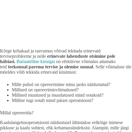
Kõrge kehakaal ja rasvumus võivad tekitada erinevaid
terviseprobleeme ja neile
erinevate lahenduste otsimine pole
häbiasi.
Bariaatriline kirurgia
on efektiivne võimalus aitamaks
teid
teekonnal parema tervise ja olemise suunal
. Selle võimaluse üle
mõeldes võib tekkida erinevaid küsimusi:
Mille puhul on opereerimine minu jaoks näidustatud?
Millised on opereerimisvõimalused?
Millised muutused ja muudatused mind ootaksid?
Milline tugi ootab mind pärast operatsiooni?
Millal opereerida?
Kaalulangetusoperatsiooni näidustusel lähtutakse eelkõige inimese
pikkuse ja kaalu suhtest, ehk kehamassiindeksist. Alampiir, mille järgi