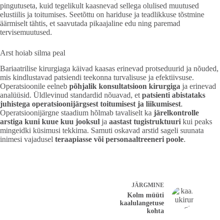
pingutuseta, kuid tegelikult kaasnevad sellega olulised muutused
elustiilis ja toitumises. Seetõttu on hariduse ja teadlikkuse tõstmine
äärmiselt tähtis, et saavutada pikaajaline edu ning paremad
tervisemuutused.
Arst hoiab silma peal
Bariaatrilise kirurgiaga käivad kaasas erinevad protseduurid ja nõuded,
mis kindlustavad patsiendi teekonna turvalisuse ja efektiivsuse.
Operatsioonile eelneb
põhjalik konsultatsioon kirurgiga
ja erinevad
analüüsid. Üldlevinud standardid nõuavad, et
patsienti abistataks
juhistega operatsioonijärgsest toitumisest ja liikumisest
.
Operatsioonijärgne staadium hõlmab tavaliselt ka
järelkontrolle
arstiga kuni kuue kuu jooksul
ja
aastast tugistruktuuri
kui peaks
mingeidki küsimusi tekkima. Samuti oskavad arstid sageli suunata
inimesi vajadusel
teraapiasse või personaaltreeneri poole
.
JÄRGMINE
Kolm müüti
kaalulangetuse
kohta