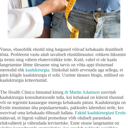
Vanus, ebasobilik elustiil ning haigused võivad kehakaalu drastiliselt
tõsta. Probleemi vastu aitab tavaliselt elustiilimuutus: rohkem liikumist
ja trenni ning vähem ebatervislikke toite. Kuid, vahel ei ole kaalu
langetamine lihtne ülesanne ning tarvis on võtta appi tõsisemad
meetodid ehk
kaalukirurgia
. Siinkohal tuleb arvestada aga sellega, et
päris kõigile kaalukirurgia ei sobi. Uurime tänases blogis, millised on
kaalukirurgia kriteeriumid.
The Health Clinicu hinnatud kirurg
dr Martin Adamson
soovitab
kaalukirurgia konsultatsioonile tulla, kui kehakaal on kiiresti tõusnud
või on tegemist kauaaegse murega kehakaalu pärast. Kaalukirurgia on
Eestis muutumas üha populaarsemaks, pakkudes lahendusi neile, kes
soovivad oma kehakaalu tõhusalt hallata.
Faktid kaalukirurgiast Eestis
näitavad, et õigesti valitud protseduur võib oluliselt parandada
elukvaliteeti ja vähendada terviseriske. Enne otsuse langetamist on