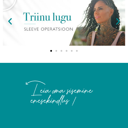
Leia oma sisemine
enesekindlus !