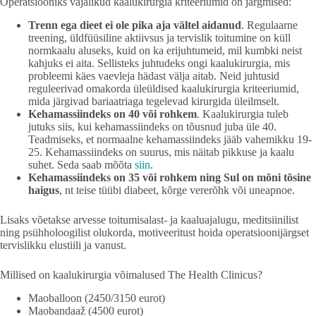
Operatsiooniks vajalikud kaalukirurgia kriteeriumid on järgmised:
Trenn ega dieet ei ole pika aja vältel aidanud
. Regulaarne
treening, üldfüüsiline aktiivsus ja tervislik toitumine on küll
normkaalu aluseks, kuid on ka erijuhtumeid, mil kumbki neist
kahjuks ei aita. Sellisteks juhtudeks ongi kaalukirurgia, mis
probleemi käes vaevleja hädast välja aitab. Neid juhtusid
reguleerivad omakorda üleüldised kaalukirurgia kriteeriumid,
mida järgivad bariaatriaga tegelevad kirurgida üleilmselt.
Kehamassiindeks on 40 või rohkem
. Kaalukirurgia tuleb
jutuks siis, kui kehamassiindeks on tõusnud juba üle 40.
Teadmiseks, et normaalne kehamassiindeks jääb vahemikku 19-
25. Kehamassiindeks on suurus, mis näitab pikkuse ja kaalu
suhet. Seda saab mõõta
siin
.
Kehamassiindeks on 35 või rohkem ning Sul on mõni tõsine
haigus
, nt teise tüübi diabeet, kõrge vererõhk või uneapnoe.
Lisaks võetakse arvesse toitumisalast- ja kaaluajalugu, meditsiinilist
ning psühholoogilist olukorda, motiveeritust hoida operatsioonijärgset
tervislikku elustiili ja vanust.
Millised on kaalukirurgia võimalused The Health Clinicus?
Maoballoon (2450/3150 eurot)
Maobandaaž (4500 eurot)