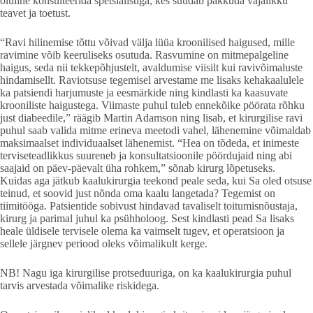
oluline konsulteerida spetsialistiga, kes suudab pakkuda vajalikku
teavet ja toetust.
“Ravi hilinemise tõttu võivad välja lüüa kroonilised haigused, mille
ravimine võib keeruliseks osutuda. Rasvumine on mitmepalgeline
haigus, seda nii tekkepõhjustelt, avaldumise viisilt kui ravivõimaluste
hindamisellt. Raviotsuse tegemisel arvestame me lisaks kehakaalulele
ka patsiendi harjumuste ja eesmärkide ning kindlasti ka kaasuvate
krooniliste haigustega. Viimaste puhul tuleb ennekõike pöörata rõhku
just diabeedile,” räägib Martin Adamson ning lisab, et kirurgilise ravi
puhul saab valida mitme erineva meetodi vahel, lähenemine võimaldab
maksimaalset individuaalset lähenemist. “Hea on tõdeda, et inimeste
terviseteadlikkus suureneb ja konsultatsioonile pöördujaid ning abi
saajaid on päev-päevalt üha rohkem,” sõnab kirurg lõpetuseks.
Kuidas aga jätkub kaalukirurgia teekond peale seda, kui Sa oled otsuse
teinud, et soovid just nõnda oma kaalu langetada? Tegemist on
tiimitööga. Patsientide sobivust hindavad tavaliselt toitumisnõustaja,
kirurg ja parimal juhul ka psühholoog. Sest kindlasti pead Sa lisaks
heale üldisele tervisele olema ka vaimselt tugev, et operatsioon ja
sellele järgnev periood oleks võimalikult kerge.
NB! Nagu iga kirurgilise protseduuriga, on ka kaalukirurgia puhul
tarvis arvestada võimalike riskidega.