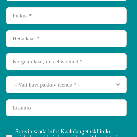
- Vali huvi pakkuv teenus * -
Soovin saada infot Kaalulangetuskliiniku