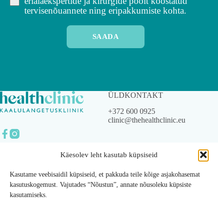
erialaekspertide ja kirurgide poolt koostatud
tervisenõuannete ning eripakkumiste kohta.
SAADA
ÜLDKONTAKT
+372 600 0925
clinic@thehealthclinic.eu
Käesolev leht kasutab küpsiseid
© 2023 The Health Clinic
OÜ.
Kasutame veebisaidil küpsiseid, et pakkuda teile kõige asjakohasemat
Kõik õigused kaitstud.
kasutuskogemust. Vajutades “Nõustun”, annate nõusoleku küpsiste
kasutamiseks.
Privaatsustingimused
Üldtingimused