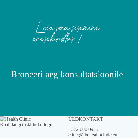
Leia oma sisemine
enesekindlus !
Broneeri aeg konsultatsioonile
ÜLDKONTAKT
+372 600 0925
clinic@thehealthclinic.eu