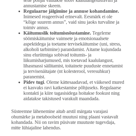
selle põhjal valitakse sobiv kaalulangetusravim ja
annustamise skeem.
Regulaarne jälgimine ja annuse kohandamine.
Inimesed reageerivad erinevalt. Eesmärk ei ole
“kõige suurem annus”, vaid sinu jaoks turvaline ja
toimiv annus.
Käitumuslik toitumisnõustamine.
Tegeleme
söömiskäitumise vaimsete ja emotsionaalsete
aspektidega ja toetame tervisekäitumise (uni, stress,
alkoholi tarbimine) parandamist. Aitame kujundada
sinu elurütmiga sobivad toitumis- ja
liikumisharjumused, mis toetavad kaalulangust,
lihasmassi säilitamist, toitainete puuduste ennetamist
ja tervisenäitajate (nt kolesterool, veresuhkur)
paranemist.
Pidev tugi
. Oleme kättesaadavad, et väikesed mured
ei kasvaks ravi katkestamise põhjuseks. Regulaarse
kontakti ja kiire tagasisidega hoitakse fookust ning
aidatakse takistused varakult maandada.
Süsteemne lähenemine aitab arstil märgata varajasi
ohumärke ja metaboolseid muutusi ning plaani vastavalt
kohandada. Nii on ravim püsivate muutuste tugevdaja,
mitte lühiajaline lahendus.