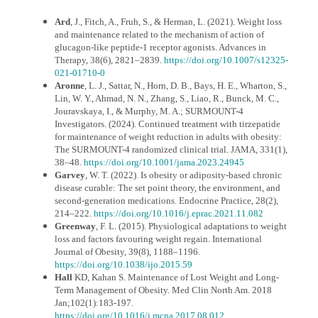
Ard
, J., Fitch, A., Fruh, S., & Herman, L. (2021). Weight loss
and maintenance related to the mechanism of action of
glucagon-like peptide-1 receptor agonists. Advances in
Therapy, 38(6), 2821–2839.
https://doi.org/10.1007/s12325-
021-01710-0
Aronne
, L. J., Sattar, N., Horn, D. B., Bays, H. E., Wharton, S.,
Lin, W. Y., Ahmad, N. N., Zhang, S., Liao, R., Bunck, M. C.,
Jouravskaya, I., & Murphy, M. A.; SURMOUNT-4
Investigators. (2024). Continued treatment with tirzepatide
for maintenance of weight reduction in adults with obesity:
The SURMOUNT-4 randomized clinical trial. JAMA, 331(1),
38–48.
https://doi.org/10.1001/jama.2023.24945
Garvey
, W. T. (2022). Is obesity or adiposity-based chronic
disease curable: The set point theory, the environment, and
second-generation medications. Endocrine Practice, 28(2),
214–222.
https://doi.org/10.1016/j.eprac.2021.11.082
Greenway
, F. L. (2015). Physiological adaptations to weight
loss and factors favouring weight regain. International
Journal of Obesity, 39(8), 1188–1196.
https://doi.org/10.1038/ijo.2015.59
Hall
KD, Kahan S. Maintenance of Lost Weight and Long-
Term Management of Obesity. Med Clin North Am. 2018
Jan;102(1):183-197.
https://doi.org/10.1016/j.mcna.2017.08.012