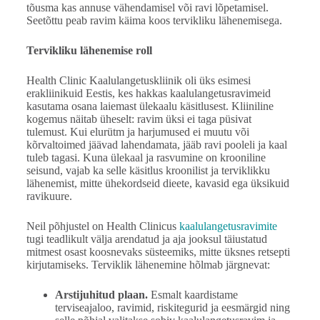
tõusma kas annuse vähendamisel või ravi lõpetamisel.
Seetõttu peab ravim käima koos tervikliku lähenemisega.
Tervikliku lähenemise roll
Health Clinic Kaalulangetuskliinik oli üks esimesi
erakliinikuid Eestis, kes hakkas kaalulangetusravimeid
kasutama osana laiemast ülekaalu käsitlusest. Kliiniline
kogemus näitab üheselt: ravim üksi ei taga püsivat
tulemust. Kui elurütm ja harjumused ei muutu või
kõrvaltoimed jäävad lahendamata, jääb ravi pooleli ja kaal
tuleb tagasi. Kuna ülekaal ja rasvumine on krooniline
seisund, vajab ka selle käsitlus kroonilist ja terviklikku
lähenemist, mitte ühekordseid dieete, kavasid ega üksikuid
ravikuure.
Neil põhjustel on Health Clinicus
kaalulangetusravimite
tugi teadlikult välja arendatud ja aja jooksul täiustatud
mitmest osast koosnevaks süsteemiks, mitte üksnes retsepti
kirjutamiseks. Terviklik lähenemine hõlmab järgnevat:
Arstijuhitud plaan.
Esmalt kaardistame
terviseajaloo, ravimid, riskitegurid ja eesmärgid ning