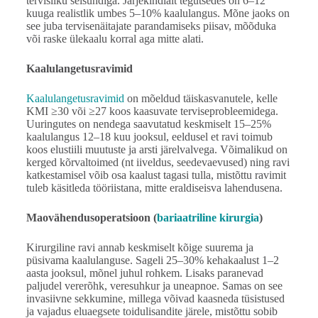
tervisliku seisundiga. Järjekindlalt tegutsedes on 6–12
kuuga realistlik umbes 5–10% kaalulangus. Mõne jaoks on
see juba tervisenäitajate parandamiseks piisav, mõõduka
või raske ülekaalu korral aga mitte alati.
Kaalulangetusravimid
Kaalulangetusravimid
on mõeldud täiskasvanutele, kelle
KMI ≥30 või ≥27 koos kaasuvate terviseprobleemidega.
Uuringutes on nendega saavutatud keskmiselt 15–25%
kaalulangus 12–18 kuu jooksul, eeldusel et ravi toimub
koos elustiili muutuste ja arsti järelvalvega. Võimalikud on
kerged kõrvaltoimed (nt iiveldus, seedevaevused) ning ravi
katkestamisel võib osa kaalust tagasi tulla, mistõttu ravimit
tuleb käsitleda tööriistana, mitte eraldiseisva lahendusena.
Maovähendusoperatsioon (
bariaatriline kirurgia
)
Kirurgiline ravi annab keskmiselt kõige suurema ja
püsivama kaalulanguse. Sageli 25–30% kehakaalust 1–2
aasta jooksul, mõnel juhul rohkem. Lisaks paranevad
paljudel vererõhk, veresuhkur ja uneapnoe. Samas on see
invasiivne sekkumine, millega võivad kaasneda tüsistused
ja vajadus eluaegsete toidulisandite järele, mistõttu sobib