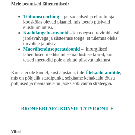
Meie peamised lähenemised:
Toitumiscoaching
– personaalsed ja elurütmiga
kooskõlas olevad plaanid, mis toetab püsivaid
elustiilimuutusi.
Kaalulangetusravimid
– kaasaegsed ravimid arsti
järelevalvega ja süsteemse toega, et tulemus oleks
turvaline ja püsiv.
Maovähendusoperatsioonid
– kirurgilised
lahendused meditsiinilise näidustuse korral, kui
teised meetodid pole andnud piisavat tulemust.
Kui sa ei ole kindel, kust alustada, tule
Ülekaalu auditile
,
mis on põhjalik stardipunkt, selgitame kehakaalu tõusu
põhjused ja määrame sinu jaoks sobivaima strateegia.
BRONEERI AEG KONSULTATSIOONILE
Viited: