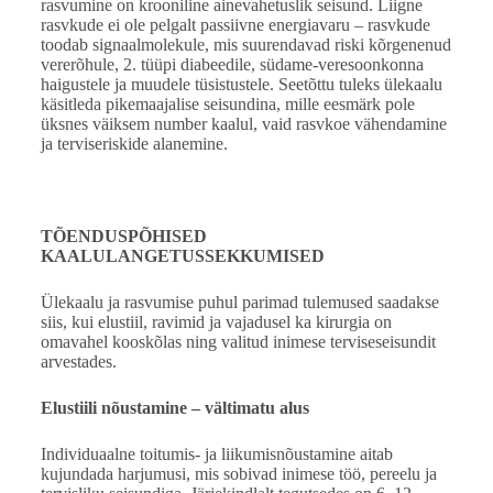
rasvumine on krooniline ainevahetuslik seisund. Liigne
rasvkude ei ole pelgalt passiivne energiavaru – rasvkude
toodab signaalmolekule, mis suurendavad riski kõrgenenud
vererõhule, 2. tüüpi diabeedile, südame-veresoonkonna
haigustele ja muudele tüsistustele. Seetõttu tuleks ülekaalu
käsitleda pikemaajalise seisundina, mille eesmärk pole
üksnes väiksem number kaalul, vaid rasvkoe vähendamine
ja terviseriskide alanemine.
TÕENDUSPÕHISED
KAALULANGETUSSEKKUMISED
Ülekaalu ja rasvumise puhul parimad tulemused saadakse
siis, kui elustiil, ravimid ja vajadusel ka kirurgia on
omavahel kooskõlas ning valitud inimese terviseseisundit
arvestades.
Elustiili nõustamine – vältimatu alus
Individuaalne toitumis- ja liikumisnõustamine aitab
kujundada harjumusi, mis sobivad inimese töö, pereelu ja