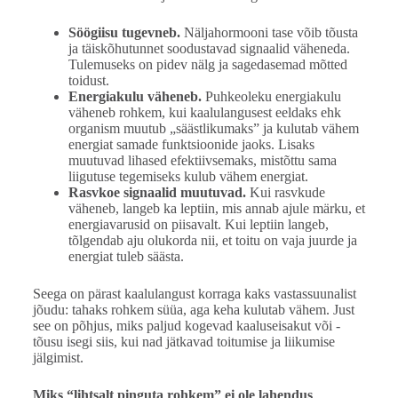
Söögiisu tugevneb.
Näljahormooni tase võib tõusta
ja täiskõhutunnet soodustavad signaalid väheneda.
Tulemuseks on pidev nälg ja sagedasemad mõtted
toidust.
Energiakulu väheneb.
Puhkeoleku energiakulu
väheneb rohkem, kui kaalulangusest eeldaks ehk
organism muutub „säästlikumaks” ja kulutab vähem
energiat samade funktsioonide jaoks. Lisaks
muutuvad lihased efektiivsemaks, mistõttu sama
liigutuse tegemiseks kulub vähem energiat.
Rasvkoe signaalid muutuvad.
Kui rasvkude
väheneb, langeb ka leptiin, mis annab ajule märku, et
energiavarusid on piisavalt. Kui leptiin langeb,
tõlgendab aju olukorda nii, et toitu on vaja juurde ja
energiat tuleb säästa.
Seega on pärast kaalulangust korraga kaks vastassuunalist
jõudu: tahaks rohkem süüa, aga keha kulutab vähem. Just
see on põhjus, miks paljud kogevad kaaluseisakut või -
tõusu isegi siis, kui nad jätkavad toitumise ja liikumise
jälgimist.
Miks “lihtsalt pinguta rohkem” ei ole lahendus