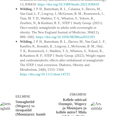
13, 838410.
https://doi.org/10.3389/fendo.2022.838410
Wilding
, J. P. H., Batterham, R. L., Calanna, S., Davies, M.,
Van Gaal, L. F., Lingvay, I., McGowan, B. M., Rosenstock, J.,
Tran, M. T. D., Wadden, T. A., Wharton, S., Yokote, K.,
Zeuthen, N., & Kushner, R. F.; STEP 1 Study Group. (2021).
Once-weekly semaglutide in adults with overweight or
obesity. The New England Journal of Medicine, 384(11),
989–1002.
https://doi.org/10.1056/NEJMoa2032183
Wilding
, J. P. H., Batterham, R. L., Davies, M., Van Gaal, L. F.,
Kandler, K., Konakli, K., Lingvay, I., McGowan, B. M., Oral,
T. K., Rosenstock, J., Wadden, T. A., Wharton, S., Yokote, K.,
& Kushner, R. F.; STEP 1 Study Group. (2022). Weight regain
and cardiometabolic effects after withdrawal of semaglutide:
The STEP 1 trial extension. Diabetes, Obesity and
Metabolism, 24(8), 1553–1564.
https://doi.org/10.1111/dom.14725
JÄRGMINE
EELMINE
Kellele sobivad
Semaglutiid
Ozempic, Wegovy
(Wegovy) vs
ja Mounjaro ja
tirsepatiid
kellele mitte? Mida
(Mounjaro): kumb