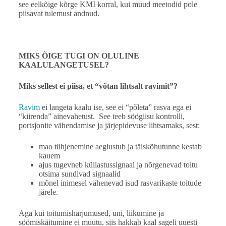
see eelkõige kõrge KMI korral, kui muud meetodid pole
piisavat tulemust andnud.
MIKS ÕIGE TUGI ON OLULINE
KAALULANGETUSEL?
Miks sellest ei piisa, et “võtan lihtsalt ravimit”?
Ravim
ei langeta kaalu ise, see ei “põleta” rasva ega ei
“kiirenda” ainevahetust. See teeb söögiisu kontrolli,
portsjonite vähendamise ja järjepidevuse lihtsamaks, sest:
mao tühjenemine aeglustub ja täiskõhutunne kestab
kauem
ajus tugevneb küllastussignaal ja nõrgenevad toitu
otsima sundivad signaalid
mõnel inimesel vähenevad isud rasvarikaste toitude
järele.
Aga kui toitumisharjumused, uni, liikumine ja
söömiskäitumine ei muutu, siis hakkab kaal sageli uuesti