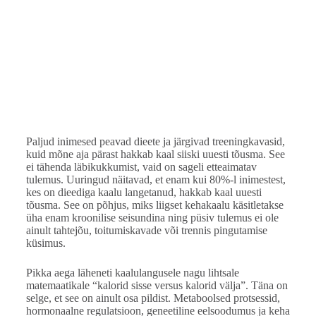
Paljud inimesed peavad dieete ja järgivad treeningkavasid,
kuid mõne aja pärast hakkab kaal siiski uuesti tõusma. See
ei tähenda läbikukkumist, vaid on sageli etteaimatav
tulemus. Uuringud näitavad, et enam kui 80%-l inimestest,
kes on dieediga kaalu langetanud, hakkab kaal uuesti
tõusma. See on põhjus, miks liigset kehakaalu käsitletakse
üha enam kroonilise seisundina ning püsiv tulemus ei ole
ainult tahtejõu, toitumiskavade või trennis pingutamise
küsimus.
Pikka aega läheneti kaalulangusele nagu lihtsale
matemaatikale “kalorid sisse versus kalorid välja”. Täna on
selge, et see on ainult osa pildist. Metaboolsed protsessid,
hormonaalne regulatsioon, geneetiline eelsoodumus ja keha