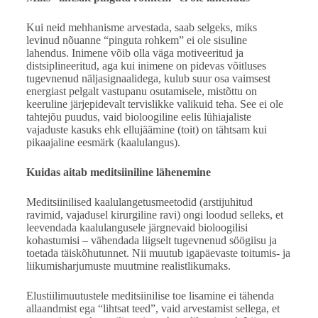
Kui neid mehhanisme arvestada, saab selgeks, miks
levinud nõuanne “pinguta rohkem” ei ole sisuline
lahendus. Inimene võib olla väga motiveeritud ja
distsiplineeritud, aga kui inimene on pidevas võitluses
tugevnenud näljasignaalidega, kulub suur osa vaimsest
energiast pelgalt vastupanu osutamisele, mistõttu on
keeruline järjepidevalt tervislikke valikuid teha. See ei ole
tahtejõu puudus, vaid bioloogiline eelis lühiajaliste
vajaduste kasuks ehk ellujäämine (toit) on tähtsam kui
pikaajaline eesmärk (kaalulangus).
Kuidas aitab meditsiiniline lähenemine
Meditsiinilised kaalulangetusmeetodid (arstijuhitud
ravimid, vajadusel kirurgiline ravi) ongi loodud selleks, et
leevendada kaalulangusele järgnevaid bioloogilisi
kohastumisi – vähendada liigselt tugevnenud söögiisu ja
toetada täiskõhutunnet. Nii muutub igapäevaste toitumis- ja
liikumisharjumuste muutmine realistlikumaks.
Elustiilimuutustele meditsiinilise toe lisamine ei tähenda
allaandmist ega “lihtsat teed”, vaid arvestamist sellega, et