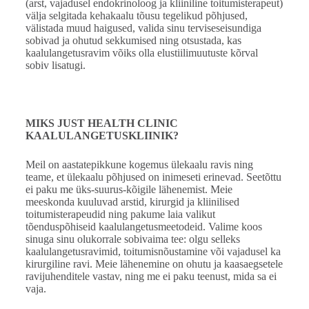
(arst, vajadusel endokrinoloog ja kliiniline toitumisterapeut)
välja selgitada kehakaalu tõusu tegelikud põhjused,
välistada muud haigused, valida sinu terviseseisundiga
sobivad ja ohutud sekkumised ning otsustada, kas
kaalulangetusravim võiks olla elustiilimuutuste kõrval
sobiv lisatugi.
MIKS JUST HEALTH CLINIC
KAALULANGETUSKLIINIK?
Meil on aastatepikkune kogemus ülekaalu ravis ning
teame, et ülekaalu põhjused on inimeseti erinevad. Seetõttu
ei paku me üks-suurus-kõigile lähenemist. Meie
meeskonda kuuluvad arstid, kirurgid ja kliinilised
toitumisterapeudid ning pakume laia valikut
tõenduspõhiseid kaalulangetusmeetodeid. Valime koos
sinuga sinu olukorrale sobivaima tee: olgu selleks
kaalulangetusravimid, toitumisnõustamine või vajadusel ka
kirurgiline ravi. Meie lähenemine on ohutu ja kaasaegsetele
ravijuhenditele vastav, ning me ei paku teenust, mida sa ei
vaja.