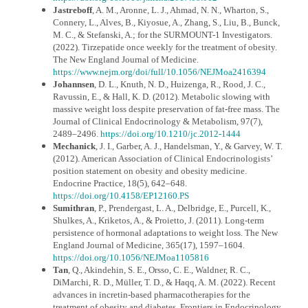
Jastreboff
, A. M., Aronne, L. J., Ahmad, N. N., Wharton, S.,
Connery, L., Alves, B., Kiyosue, A., Zhang, S., Liu, B., Bunck,
M. C., & Stefanski, A.; for the SURMOUNT-1 Investigators.
(2022). Tirzepatide once weekly for the treatment of obesity.
The New England Journal of Medicine.
https://www.nejm.org/doi/full/10.1056/NEJMoa2416394
Johannsen
, D. L., Knuth, N. D., Huizenga, R., Rood, J. C.,
Ravussin, E., & Hall, K. D. (2012). Metabolic slowing with
massive weight loss despite preservation of fat-free mass. The
Journal of Clinical Endocrinology & Metabolism, 97(7),
2489–2496.
https://doi.org/10.1210/jc.2012-1444
Mechanick
, J. I., Garber, A. J., Handelsman, Y., & Garvey, W. T.
(2012). American Association of Clinical Endocrinologists’
position statement on obesity and obesity medicine.
Endocrine Practice, 18(5), 642–648.
https://doi.org/10.4158/EP12160.PS
Sumithran
, P., Prendergast, L. A., Delbridge, E., Purcell, K.,
Shulkes, A., Kriketos, A., & Proietto, J. (2011). Long-term
persistence of hormonal adaptations to weight loss. The New
England Journal of Medicine, 365(17), 1597–1604.
https://doi.org/10.1056/NEJMoa1105816
Tan
, Q., Akindehin, S. E., Orsso, C. E., Waldner, R. C.,
DiMarchi, R. D., Müller, T. D., & Haqq, A. M. (2022). Recent
advances in incretin-based pharmacotherapies for the
treatment of obesity and diabetes. Frontiers in Endocrinology,