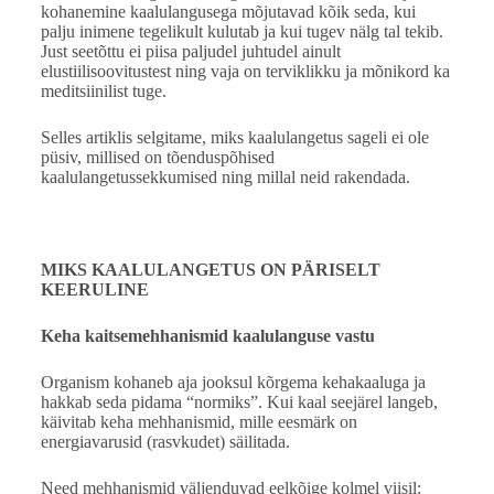
kohanemine kaalulangusega mõjutavad kõik seda, kui
palju inimene tegelikult kulutab ja kui tugev nälg tal tekib.
Just seetõttu ei piisa paljudel juhtudel ainult
elustiilisoovitustest ning vaja on terviklikku ja mõnikord ka
meditsiinilist tuge.
Selles artiklis selgitame, miks kaalulangetus sageli ei ole
püsiv, millised on tõenduspõhised
kaalulangetussekkumised ning millal neid rakendada.
MIKS KAALULANGETUS ON PÄRISELT
KEERULINE
Keha kaitsemehhanismid kaalulanguse vastu
Organism kohaneb aja jooksul kõrgema kehakaaluga ja
hakkab seda pidama “normiks”. Kui kaal seejärel langeb,
käivitab keha mehhanismid, mille eesmärk on
energiavarusid (rasvkudet) säilitada.
Need mehhanismid väljenduvad eelkõige kolmel viisil: