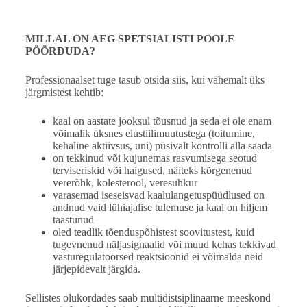
MILLAL ON AEG SPETSIALISTI POOLE
PÖÖRDUDA?
Professionaalset tuge tasub otsida siis, kui vähemalt üks
järgmistest kehtib:
kaal on aastate jooksul tõusnud ja seda ei ole enam
võimalik üksnes elustiilimuutustega (toitumine,
kehaline aktiivsus, uni) püsivalt kontrolli alla saada
on tekkinud või kujunemas rasvumisega seotud
terviseriskid või haigused, näiteks kõrgenenud
vererõhk, kolesterool, veresuhkur
varasemad iseseisvad kaalulangetuspüüdlused on
andnud vaid lühiajalise tulemuse ja kaal on hiljem
taastunud
oled teadlik tõenduspõhistest soovitustest, kuid
tugevnenud näljasignaalid või muud kehas tekkivad
vasturegulatoorsed reaktsioonid ei võimalda neid
järjepidevalt järgida.
Sellistes olukordades saab multidistsiplinaarne meeskond