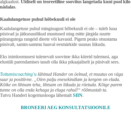
algkaalust.
Üldiselt on teoreetiline soovitus langetada kuni pool kilo
nädalas
.
Kaalulangetuse puhul hõbekuuli ei ole
Kaalulangetuse puhul mingisugust hõbekuuli ei ole – tuleb luua
püsivad ja jätkusuutlikud muutused ning mitte järgida suurte
piirangutega rangeid dieete või kavasid. Pigem peaks otsustama
püsivalt, samm-sammu haaval eesmärkide suunas liikuda.
Eks inimloomusest tulenevalt soovime ikka kiireid tulemusi, aga
elustiili parendamises tasub olla ikka pikaajaliselt ja püsivalt sees.
Toitumiscoaching’u
läbinud Hander on öelnud, et muutus on väga
suur ja positiivne. „Olen palju enesekindlam ja kergem on elada.
Kõike on lihtsam teha, lihtsam on liikuda ja riietuda. Kõige parem
tunne on olla enda kehaga ja eluga rahul!“ rõõmustab ta.
Tutvu Handeri kogemuslooga lähemalt
SIIN
.
BRONEERI AEG KONSULTATSIOONILE