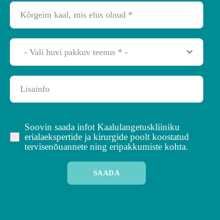
- Vali huvi pakkuv teenus * -
Soovin saada infot Kaalulangetuskliiniku
erialaekspertide ja kirurgide poolt koostatud
tervisenõuannete ning eripakkumiste kohta.
SAADA