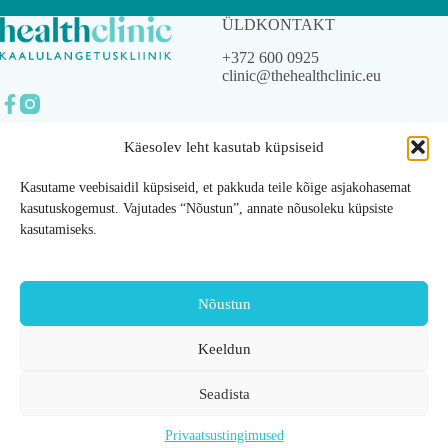
ÜLDKONTAKT
+372 600 0925
clinic@thehealthclinic.eu
Käesolev leht kasutab küpsiseid
© 2023 The Health Clinic
OÜ.
Kasutame veebisaidil küpsiseid, et pakkuda teile kõige asjakohasemat
Kõik õigused kaitstud.
kasutuskogemust. Vajutades “Nõustun”, annate nõusoleku küpsiste
kasutamiseks.
Privaatsustingimused
Üldtingimused
Nõustun
Ettevõttest
Teenused
Keeldun
Meist
Ülekaalu audit
Meeskond
Toitumiscoaching
Seadista
Edulood
Kaalulangetusravimi
Kontakt
d
Blogi
Maovähendusoperat
Privaatsustingimused