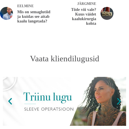
JÄRGMINE
EELMINE
Tõde või vale?
Mis on semaglutiid
Kuus väidet
ja kuidas see aitab
kaalukirurgia
kaalu langetada?
kohta
Vaata kliendilugusid