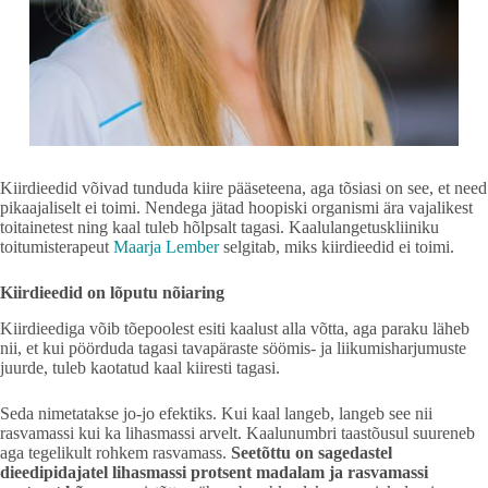
Kiirdieedid võivad tunduda kiire pääseteena, aga tõsiasi on see, et need
pikaajaliselt ei toimi. Nendega jätad hoopiski organismi ära vajalikest
toitainetest ning kaal tuleb hõlpsalt tagasi. Kaalulangetuskliiniku
toitumisterapeut
Maarja Lember
selgitab, miks kiirdieedid ei toimi.
Kiirdieedid on lõputu nõiaring
Kiirdieediga võib tõepoolest esiti kaalust alla võtta, aga paraku läheb
nii, et kui pöörduda tagasi tavapäraste söömis- ja liikumisharjumuste
juurde, tuleb kaotatud kaal kiiresti tagasi.
Seda nimetatakse jo-jo efektiks. Kui kaal langeb, langeb see nii
rasvamassi kui ka lihasmassi arvelt. Kaalunumbri taastõusul suureneb
aga tegelikult rohkem rasvamass.
Seetõttu on sagedastel
dieedipidajatel lihasmassi protsent madalam ja rasvamassi