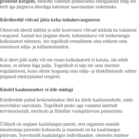
protsent kõrgem
, mistõttu väheneb puhkeoleku energiakulu ning see
teeb iga järgneva dieediga tulemuse saavutamise raskemaks.
Kiirdieedid võivad jätta keha toitainevaegusesse
Olenevalt dieedi tüübist ja selle kestvusest võivad tekkida ka toitainete
vaegused. Samuti kui järgime dieeti, toitumiskava või toiduenergia
kalkulaatori tulemusi, siis tegelikult eemaldume aina rohkem oma
sisemisest nälja- ja küllastustundest.
Kui dieet jääb katki või me enam kalkulaatorit ei kasuta, siis tekib
tunne, et sööme liiga palju. Tegelikult ei taju me oma sisemist
regulatsiooni, kuna oleme koguaeg oma nälja- ja täiskõhutunde suhtes
järginud ettekirjutatud reegleid.
Kindel kaalunumber ei ütle midagi
Kiirdieetide puhul keskendutakse tihti ka ühele kaalunumbrile, mida
soovitakse saavutada. Tegelikult peaks aga vaatama laiemalt
terviseseisundi, meeleolu ja füüsilise vastupidavuse paranemisi.
Üldiselt on aeglane kaalulangus parem, sest organism suudab
muutustega paremini kohaneda ja enamasti on ka kaalulangus
püsivam. Soovituslik kaalulangus individuaalne, olenedes inimese