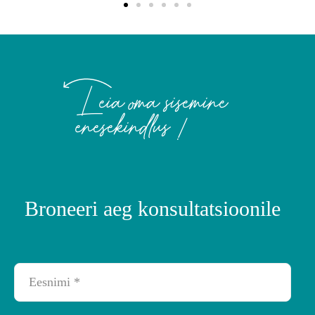
Leia oma sisemine
enesekindlus !
Broneeri aeg konsultatsioonile