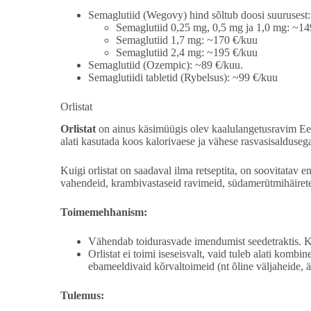
Semaglutiid (Wegovy) hind sõltub doosi suurusest:
Semaglutiid 0,25 mg, 0,5 mg ja 1,0 mg: ~14
Semaglutiid 1,7 mg: ~170 €/kuu
Semaglutiid 2,4 mg: ~195 €/kuu
Semaglutiid (Ozempic): ~89 €/kuu.
Semaglutiidi tabletid (Rybelsus): ~99 €/kuu
Orlistat
Orlistat
on ainus käsimüügis olev kaalulangetusravim Eest
alati kasutada koos kalorivaese ja vähese rasvasisalduseg
Kuigi orlistat on saadaval ilma retseptita, on soovitatav 
vahendeid, krambivastaseid ravimeid, südamerütmihäirete 
Toimemehhanism:
Vähendab toidurasvade imendumist seedetraktis. Kui
Orlistat ei toimi iseseisvalt, vaid tuleb alati kom
ebameeldivaid kõrvaltoimeid (nt õline väljaheide, äk
Tulemus: