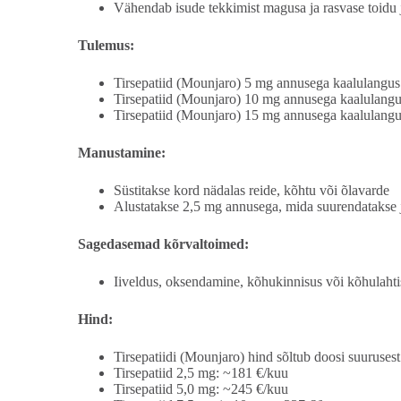
Vähendab isude tekkimist magusa ja rasvase toidu 
Tulemus:
Tirsepatiid (Mounjaro) 5 mg annusega kaalulangu
Tirsepatiid (Mounjaro) 10 mg annusega kaalulang
Tirsepatiid (Mounjaro) 15 mg annusega kaalulang
Manustamine:
Süstitakse kord nädalas reide, kõhtu või õlavarde
Alustatakse 2,5 mg annusega, mida suurendatakse j
Sagedasemad kõrvaltoimed:
Iiveldus, oksendamine, kõhukinnisus või kõhulahti
Hind:
Tirsepatiidi (Mounjaro) hind sõltub doosi suurusest
Tirsepatiid 2,5 mg: ~181 €/kuu
Tirsepatiid 5,0 mg: ~245 €/kuu