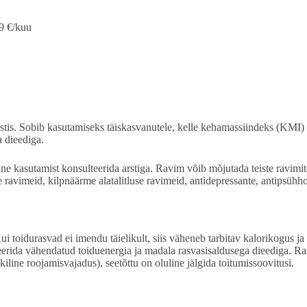
9 €/kuu
is. Sobib kasutamiseks täiskasvanutele, kelle kehamassiindeks (KMI) o
a dieediga.
enne kasutamist konsulteerida arstiga. Ravim võib mõjutada teiste ravim
ravimeid, kilpnäärme alatalitluse ravimeid, antidepressante, antipsühh
 toidurasvad ei imendu täielikult, siis väheneb tarbitav kalorikogus ja
bineerida vähendatud toiduenergia ja madala rasvasisaldusega dieediga. Ra
iline roojamisvajadus), seetõttu on oluline jälgida toitumissoovitusi.