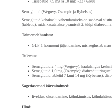
Tirsepatiid 7,5 mg ja 10 mg: ~337 €/kuu
Semaglutiid (Wegovy, Ozempic ja Rybelsus)
Semaglutiid kehakaalu vähendamiseks on saadaval süstit
(tabletid), mida kasutatakse peamiselt 2. tüüpi diabeedi r
Toimemehhanism:
GLP-1 hormooni jäljendamine, mis aeglustab mao t
Tulemus:
Semaglutiid 2,4 mg (Wegovy): kaalulangus keskmi
Semaglutiid 1,0 mg (Ozempic): diabeediuuringute 
Semaglutiid tabletid 7 kuni 14 mg (Rybelsus): dia
Sagedasemad kõrvaltoimed:
Iiveldus, oksendamine, kõhukinnisus, kõhulahtisu
Hind: