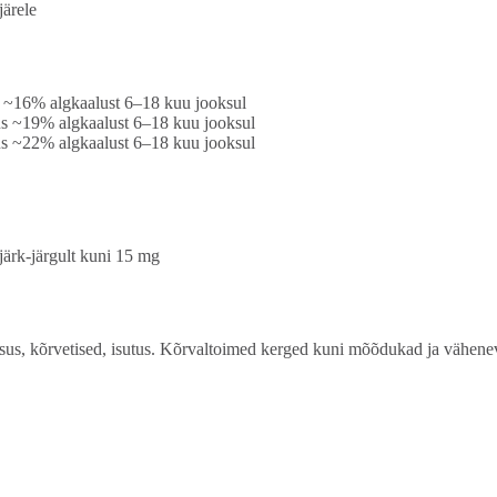
järele
s ~16% algkaalust 6–18 kuu jooksul
us ~19% algkaalust 6–18 kuu jooksul
us ~22% algkaalust 6–18 kuu jooksul
ärk-järgult kuni 15 mg
sus, kõrvetised, isutus. Kõrvaltoimed kerged kuni mõõdukad ja vähenev