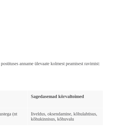
s postituses anname ülevaate kolmest peamisest ravimist:
Sagedasemad kõrvaltoimed
stega (nt
Iiveldus, oksendamine, kõhulahtisus,
kõhukinnisus, kõhuvalu