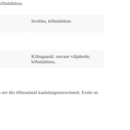
kõhulahtisus,
Iiveldus, kõhulahtisus
Kõhugaasid, rasvane väljaheide,
kõhulahtisus,
 see üks tõhusamaid kaalulangetusravimeid. Eestis on