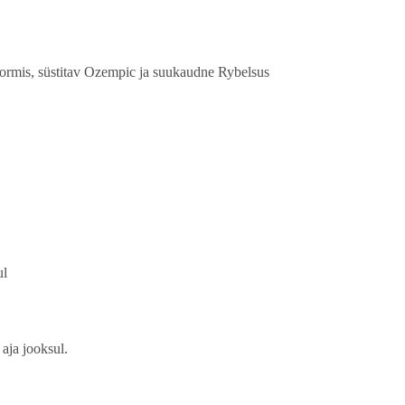
ormis, süstitav Ozempic ja suukaudne Rybelsus
ul
aja jooksul.