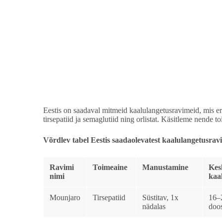
Eestis on saadaval mitmeid kaalulangetusravimeid, mis eri
tirsepatiid ja semaglutiid ning orlistat. Käsitleme nende t
Võrdlev tabel
Eestis saadaolevatest kaalulangetusravi
Ravimi
Toimeaine
Manustamine
Kes
nimi
kaa
Mounjaro
Tirsepatiid
Süstitav, 1x
16–
nädalas
doos