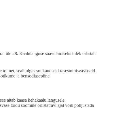
n üle 28. Kaalulanguse saavutamiseks tuleb orlistati
ite toimet, sealhulgas suukaudseid rasestumisvastaseid
ootikume ja bensodiasepiine.
 see aitab kaasa kehakaalu langusele.
svase toidu söömine orlistatravi ajal võib põhjustada