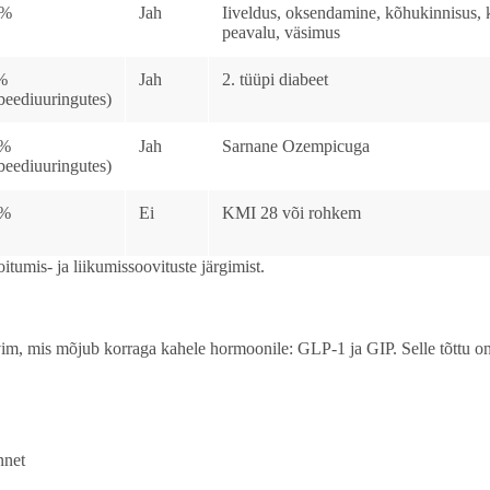
5%
Jah
Iiveldus, oksendamine, kõhukinnisus, 
peavalu, väsimus
%
Jah
2. tüüpi diabeet
beediuuringutes)
4%
Jah
Sarnane Ozempicuga
beediuuringutes)
5%
Ei
KMI 28 või rohkem
tumis- ja liikumissoovituste järgimist.
m, mis mõjub korraga kahele hormoonile: GLP-1 ja GIP. Selle tõttu on
nnet