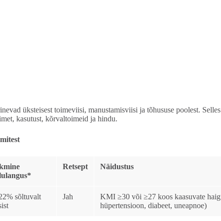
nevad üksteisest toimeviisi, manustamisviisi ja tõhususe poolest. Selle
oimet, kasutust, kõrvaltoimeid ja hindu.
mitest
kmine
Retsept
Näidustus
lulangus*
22% sõltuvalt
Jah
KMI ≥30 või ≥27 koos kaasuvate haigu
ist
hüpertensioon, diabeet, uneapnoe)