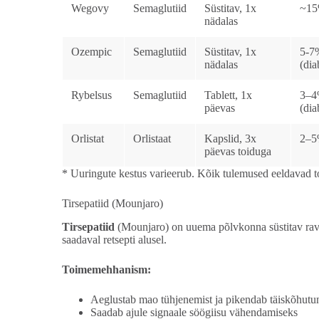
Wegovy
Semaglutiid
Süstitav, 1x
~1
nädalas
Ozempic
Semaglutiid
Süstitav, 1x
5-7
nädalas
(dia
Rybelsus
Semaglutiid
Tablett, 1x
3–
päevas
(dia
Orlistat
Orlistaat
Kapslid, 3x
2–
päevas toiduga
* Uuringute kestus varieerub. Kõik tulemused eeldavad toi
Tirsepatiid (Mounjaro)
Tirsepatiid
(Mounjaro) on uuema põlvkonna süstitav ravi
saadaval retsepti alusel.
Toimemehhanism:
Aeglustab mao tühjenemist ja pikendab täiskõhutu
Saadab ajule signaale söögiisu vähendamiseks