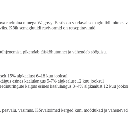
ava ravimina nimega Wegovy. Eestis on saadaval semaglutiidi mitmes v
aviks. Kõik semaglutiidi ravivormid on retseptiravimid.
ühjenemist, pikendab täiskõhutunnet ja vähendab söögiisu.
selt 15% algkaalust 6–18 kuu jooksul
käigus esines kaalulangus 5-7% algkaalust 12 kuu jooksul
beediuuringute käigus esines kaalulangus 3–4% algkaalust 12 kuu jooks
s, peavalu, väsimus. Kõrvaltoimed kerged kuni mõõdukad ja vähenevad 