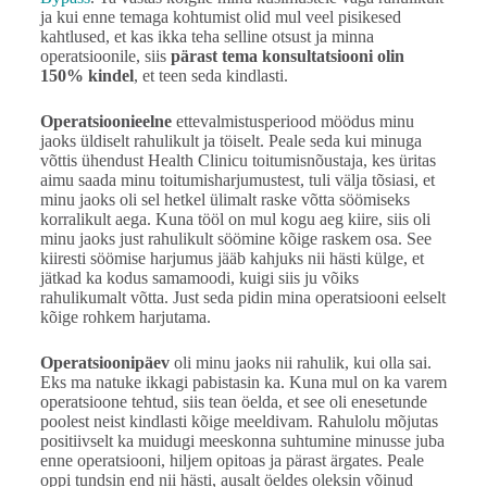
ja kui enne temaga kohtumist olid mul veel pisikesed
kahtlused, et kas ikka teha selline otsust ja minna
operatsioonile, siis
pärast tema konsultatsiooni olin
150% kindel
, et teen seda kindlasti.
Operatsioonieelne
ettevalmistusperiood möödus minu
jaoks üldiselt rahulikult ja töiselt. Peale seda kui minuga
võttis ühendust Health Clinicu toitumisnõustaja, kes üritas
aimu saada minu toitumisharjumustest, tuli välja tõsiasi, et
minu jaoks oli sel hetkel ülimalt raske võtta söömiseks
korralikult aega. Kuna tööl on mul kogu aeg kiire, siis oli
minu jaoks just rahulikult söömine kõige raskem osa. See
kiiresti söömise harjumus jääb kahjuks nii hästi külge, et
jätkad ka kodus samamoodi, kuigi siis ju võiks
rahulikumalt võtta. Just seda pidin mina operatsiooni eelselt
kõige rohkem harjutama.
Operatsioonipäev
oli minu jaoks nii rahulik, kui olla sai.
Eks ma natuke ikkagi pabistasin ka. Kuna mul on ka varem
operatsioone tehtud, siis tean öelda, et see oli enesetunde
poolest neist kindlasti kõige meeldivam. Rahulolu mõjutas
positiivselt ka muidugi meeskonna suhtumine minusse juba
enne operatsiooni, hiljem opitoas ja pärast ärgates. Peale
oppi tundsin end nii hästi, ausalt öeldes oleksin võinud