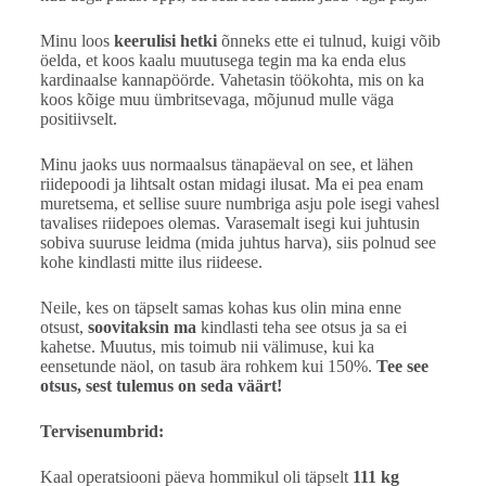
Minu loos
keerulisi hetki
õnneks ette ei tulnud, kuigi võib
öelda, et koos kaalu muutusega tegin ma ka enda elus
kardinaalse kannapöörde. Vahetasin töökohta, mis on ka
koos kõige muu ümbritsevaga, mõjunud mulle väga
positiivselt.
Minu jaoks uus normaalsus tänapäeval on see, et lähen
riidepoodi ja lihtsalt ostan midagi ilusat. Ma ei pea enam
muretsema, et sellise suure numbriga asju pole isegi vahesl
tavalises riidepoes olemas. Varasemalt isegi kui juhtusin
sobiva suuruse leidma (mida juhtus harva), siis polnud see
kohe kindlasti mitte ilus riideese.
Neile, kes on täpselt samas kohas kus olin mina enne
otsust,
soovitaksin ma
kindlasti teha see otsus ja sa ei
kahetse. Muutus, mis toimub nii välimuse, kui ka
eensetunde näol, on tasub ära rohkem kui 150%.
Tee see
otsus, sest tulemus on seda väärt!
Tervisenumbrid:
Kaal operatsiooni päeva hommikul oli täpselt
111 kg