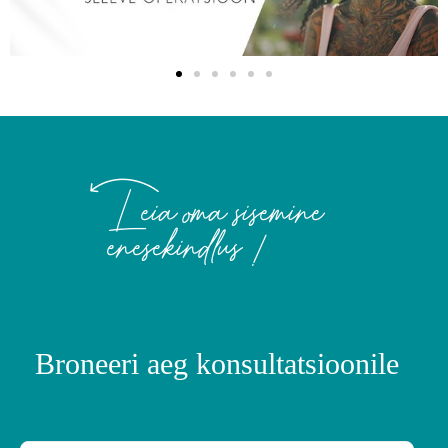
Leia oma sisemine
enesekindlus !
Broneeri aeg konsultatsioonile