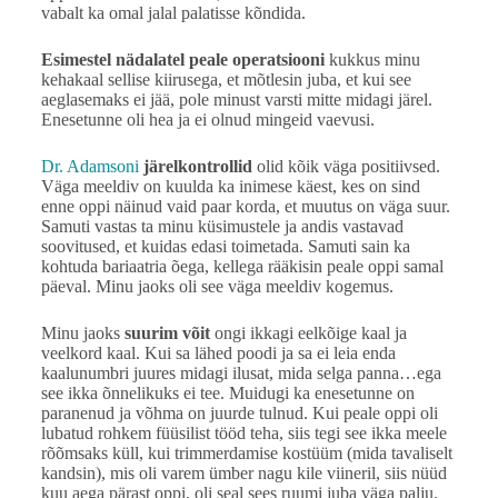
vabalt ka omal jalal palatisse kõndida.
Esimestel nädalatel peale operatsiooni
kukkus minu
kehakaal sellise kiirusega, et mõtlesin juba, et kui see
aeglasemaks ei jää, pole minust varsti mitte midagi järel.
Enesetunne oli hea ja ei olnud mingeid vaevusi.
Dr. Adamsoni
järelkontrollid
olid kõik väga positiivsed.
Väga meeldiv on kuulda ka inimese käest, kes on sind
enne oppi näinud vaid paar korda, et muutus on väga suur.
Samuti vastas ta minu küsimustele ja andis vastavad
soovitused, et kuidas edasi toimetada. Samuti sain ka
kohtuda bariaatria õega, kellega rääkisin peale oppi samal
päeval. Minu jaoks oli see väga meeldiv kogemus.
Minu jaoks
suurim võit
ongi ikkagi eelkõige kaal ja
veelkord kaal. Kui sa lähed poodi ja sa ei leia enda
kaalunumbri juures midagi ilusat, mida selga panna…ega
see ikka õnnelikuks ei tee. Muidugi ka enesetunne on
paranenud ja võhma on juurde tulnud. Kui peale oppi oli
lubatud rohkem füüsilist tööd teha, siis tegi see ikka meele
rõõmsaks küll, kui trimmerdamise kostüüm (mida tavaliselt
kandsin), mis oli varem ümber nagu kile viineril, siis nüüd
kuu aega pärast oppi, oli seal sees ruumi juba väga palju.