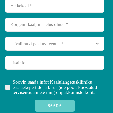
- Vali huvi pakkuv teenus * -
Soovin saada infot Kaalulangetuskliiniku
erialaekspertide ja kirurgide poolt koostatud
tervisenõuannete ning eripakkumiste kohta.
SAADA