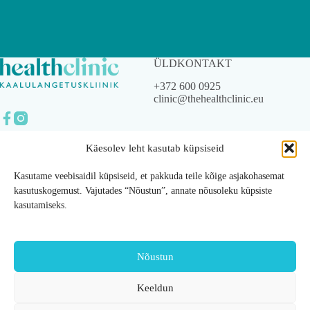
ÜLDKONTAKT
+372 600 0925
clinic@thehealthclinic.eu
Käesolev leht kasutab küpsiseid
© 2023 The Health Clinic
OÜ.
Kasutame veebisaidil küpsiseid, et pakkuda teile kõige asjakohasemat
Kõik õigused kaitstud.
kasutuskogemust. Vajutades “Nõustun”, annate nõusoleku küpsiste
kasutamiseks.
Privaatsustingimused
Üldtingimused
Nõustun
Ettevõttest
Teenused
Keeldun
Meist
Ülekaalu audit
Meeskond
Toitumiscoaching