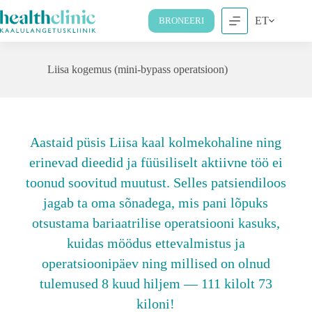
ET
BRONEERI
Liisa kogemus (mini-bypass operatsioon)
Aastaid püsis Liisa kaal kolmekohaline ning
erinevad dieedid ja füüsiliselt aktiivne töö ei
toonud soovitud muutust. Selles patsiendiloos
jagab ta oma sõnadega, mis pani lõpuks
otsustama bariaatrilise operatsiooni kasuks,
kuidas möödus ettevalmistus ja
operatsioonipäev ning millised on olnud
tulemused 8 kuud hiljem — 111 kilolt 73
kiloni!