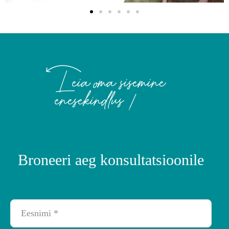
Leia oma sisemine
enesekindlus !
Broneeri aeg konsultatsioonile