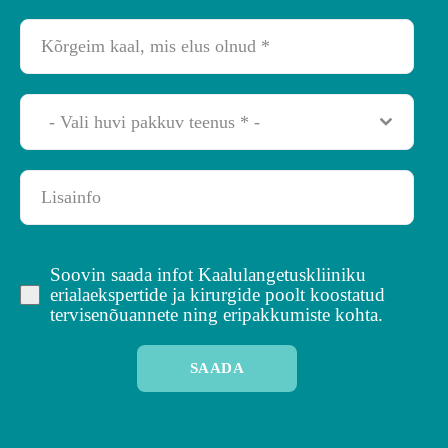
- Vali huvi pakkuv teenus * -
Soovin saada infot Kaalulangetuskliiniku
erialaekspertide ja kirurgide poolt koostatud
tervisenõuannete ning eripakkumiste kohta.
SAADA