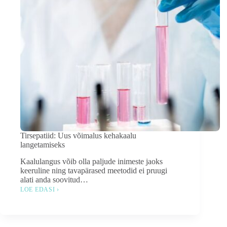
Tirsepatiid: Uus võimalus kehakaalu
langetamiseks
Kaalulangus võib olla paljude inimeste jaoks
keeruline ning tavapärased meetodid ei pruugi
alati anda soovitud…
LOE EDASI ›