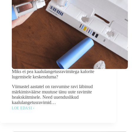
Miks ei pea kaalulangetusravimitega kalorite
lugemisele keskenduma?
Viimastel aastatel on rasvumise ravi läbinud
märkimisväärse muutuse tänu uute ravimite
heakskiitmisele. Need uuenduslikud
kaalulangetusravimid…
LOE EDASI ›