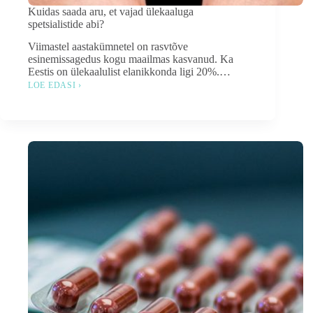
Kuidas saada aru, et vajad ülekaaluga
spetsialistide abi?
Viimastel aastakümnetel on rasvtõve
esinemissagedus kogu maailmas kasvanud. Ka
Eestis on ülekaalulist elanikkonda ligi 20%.…
LOE EDASI ›