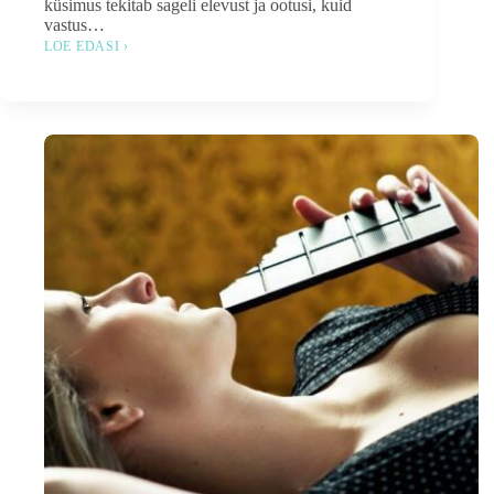
küsimus tekitab sageli elevust ja ootusi, kuid
vastus…
LOE EDASI ›