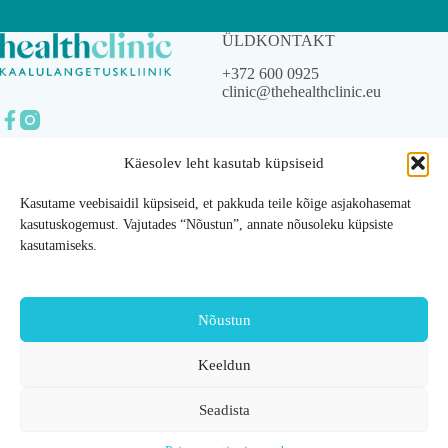
ÜLDKONTAKT
+372 600 0925
clinic@thehealthclinic.eu
Käesolev leht kasutab küpsiseid
© 2023 The Health Clinic
OÜ.
Kasutame veebisaidil küpsiseid, et pakkuda teile kõige asjakohasemat
Kõik õigused kaitstud.
kasutuskogemust. Vajutades “Nõustun”, annate nõusoleku küpsiste
kasutamiseks.
Privaatsustingimused
Üldtingimused
Nõustun
Ettevõttest
Teenused
Keeldun
Meist
Ülekaalu audit
Meeskond
Toitumiscoaching
Seadista
Edulood
Kaalulangetusravimi
Kontakt
d
Blogi
Maovähendusoperat