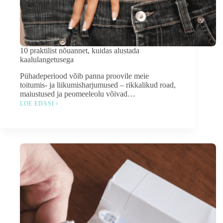
10 praktilist nõuannet, kuidas alustada
kaalulangetusega
Pühadeperiood võib panna proovile meie
toitumis- ja liikumisharjumused – rikkalikud road,
maiustused ja peomeeleolu võivad…
LOE EDASI ›