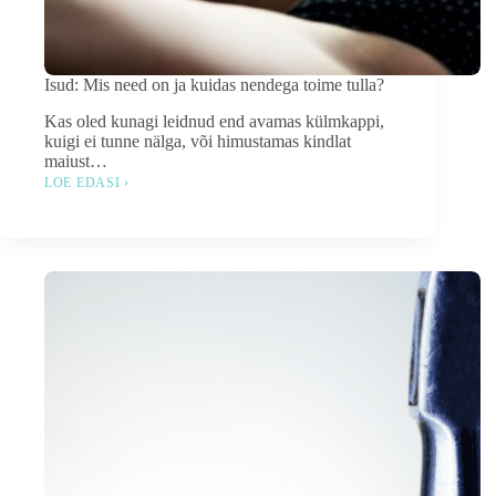
Isud: Mis need on ja kuidas nendega toime tulla?
Kas oled kunagi leidnud end avamas külmkappi,
kuigi ei tunne nälga, või himustamas kindlat
maiust…
LOE EDASI ›