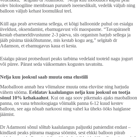
olev bioloogiline membraan puruneb iseeneslikult, vedelik väljub ning
balloon väljub kehast loomulikul teel.
Küll aga peab arvestama sellega, et kõigi balloonide puhul on esialgu
iiveldust, oksendamist, ebamugavust või maospasme. “Tavapäraselt
kestab ebameeldivustunne 2-3 päeva, siis organism harjub sellega ja
jääb püsima täiskõhutunne, mis kestab kogu aeg,” selgitab dr
Adamson, et ebamugavus kaua ei kesta.
Esialgu pärast protseduuri peaks tarbima vedelaid tooteid nagu jogurt
või püree. Pärast seda väiksemates kogustes tavatoitu.
Nelja kuu jooksul saab muuta oma elustiili
Maoballoon annab hea võimaluse muuta oma eluviise ning harjuda
vähem sööma.
Eeldatav kaalulangus nelja kuu jooksul on tootja
sõnul 10% kehakaalust
. Kui on aga soov pikemaks ajaks maoballoon
panna, on vana tehnoloogiaga võimalik panna 6-12 kuud kestev
balloon, see aga nõuab narkoosi ning vahel ka üheks ööks haiglasse
jäämist.
Dr Adamsoni sõnul sõltub kaalulangus paljustki patsiendist endast –
kindlasti peaks piirama magusa söömist, sest ehkki balloon piirab