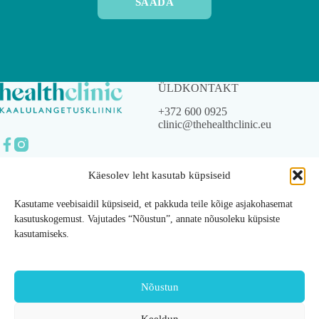
SAADA
ÜLDKONTAKT
+372 600 0925
clinic@thehealthclinic.eu
Käesolev leht kasutab küpsiseid
© 2023 The Health Clinic
OÜ.
Kasutame veebisaidil küpsiseid, et pakkuda teile kõige asjakohasemat
Kõik õigused kaitstud.
kasutuskogemust. Vajutades “Nõustun”, annate nõusoleku küpsiste
kasutamiseks.
Privaatsustingimused
Üldtingimused
Nõustun
Ettevõttest
Teenused
Keeldun