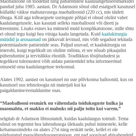
Maoballoone on toodetud ning patsientidele kaalulangetuseesmärkidel
pandud juba 1985. aastast. Dr Adamsoni sõnul olid esialgselt kasutusel
küllaltki väikse mahutavusega maoballoonid (220 cc), mis täideti
õhuga. Küll aga tolleaegsete uuringute põhjal ei olnud olulist vahet
kaalulangetusele, kas kasutati selleks maoballooni või dieeti ja
treenimist. Lisaks esines ka mitmeid muid komplikatsioone, mille tõttu
ei olnud tegu kuigi hea viisiga kaalu langetada. Kuid
kaalukirurgia
müüdid ja arusaamad
on jätkuvalt levinud, mis võib segadust tekitada
potentsiaalsete patsientide seas. Paljud usuvad, et kaalukirurgia on
imerohi, kuigi tegelikult on oluline mõista, et see nõuab pikaajalist
pühendumist ja tervislikku elustiili. Teadlikkus tõsijõududest ja
tegelikest tulemustest võib aidata patsientidel teha informeeritud
otsuseid oma kaalulangetuse teekonnal.
Alates 1992. aastast on kasutusel nn uue põlvkonna balloonid, kus on
kasutusel uus tehnoloogia nii materjali kui ka
paigaldamise/eemaldamise osas.
“Maoballooni eesmärk on vähendada toidukoguste hulka ja
maomahtu, et makku ei mahuks nii palju toitu kui varem,”
selgitab dr Adamson lihtsustatult, kuidas kaalulangus toimub. Tema
sõnul on tegemist hea lahendusega ülekaalu puhul inimestele, kelle
kehamassiindeks on alates 27st ning eeskätt neile, kellel ei ole
näidustatud maovähendusoperatsioon, ent nad soovivad abivahendeid