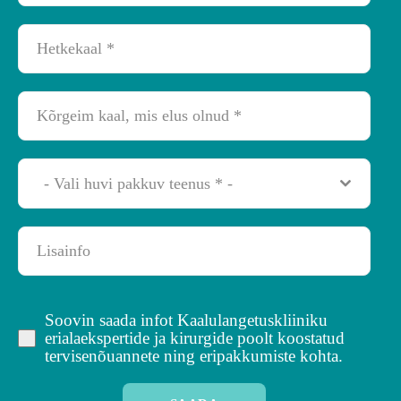
- Vali huvi pakkuv teenus * -
Soovin saada infot Kaalulangetuskliiniku
erialaekspertide ja kirurgide poolt koostatud
tervisenõuannete ning eripakkumiste kohta.