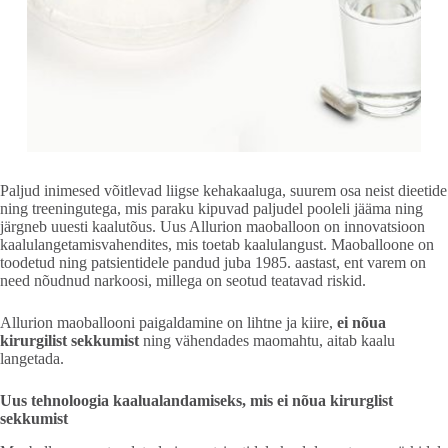
Paljud inimesed võitlevad liigse kehakaaluga, suurem osa neist dieetide
ning treeningutega, mis paraku kipuvad paljudel pooleli jääma ning
järgneb uuesti kaalutõus. Uus Allurion maoballoon on innovatsioon
kaalulangetamisvahendites, mis toetab kaalulangust. Maoballoone on
toodetud ning patsientidele pandud juba 1985. aastast, ent varem on
need nõudnud narkoosi, millega on seotud teatavad riskid.
Allurion maoballooni paigaldamine on lihtne ja kiire,
ei nõua
kirurgilist sekkumist
ning vähendades maomahtu, aitab kaalu
langetada.
Uus tehnoloogia kaalualandamiseks, mis ei nõua kirurglist
sekkumist