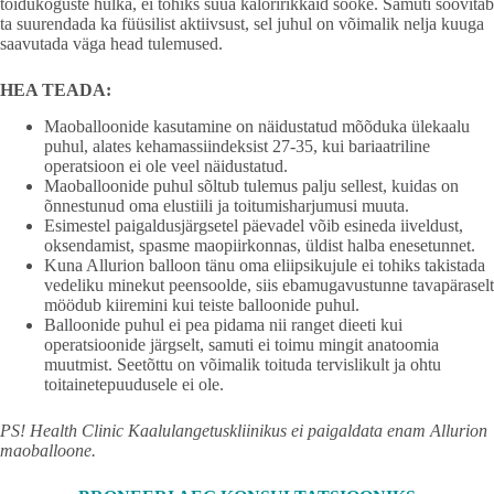
toidukoguste hulka, ei tohiks süüa kaloririkkaid sööke. Samuti soovitab
ta suurendada ka füüsilist aktiivsust, sel juhul on võimalik nelja kuuga
saavutada väga head tulemused.
HEA TEADA:
Maoballoonide kasutamine on näidustatud mõõduka ülekaalu
puhul, alates kehamassiindeksist 27-35, kui bariaatriline
operatsioon ei ole veel näidustatud.
Maoballoonide puhul sõltub tulemus palju sellest, kuidas on
õnnestunud oma elustiili ja toitumisharjumusi muuta.
Esimestel paigaldusjärgsetel päevadel võib esineda iiveldust,
oksendamist, spasme maopiirkonnas, üldist halba enesetunnet.
Kuna Allurion balloon tänu oma eliipsikujule ei tohiks takistada
vedeliku minekut peensoolde, siis ebamugavustunne tavapäraselt
möödub kiiremini kui teiste balloonide puhul.
Balloonide puhul ei pea pidama nii ranget dieeti kui
operatsioonide järgselt, samuti ei toimu mingit anatoomia
muutmist. Seetõttu on võimalik toituda tervislikult ja ohtu
toitainetepuudusele ei ole.
PS! Health Clinic Kaalulangetuskliinikus ei paigaldata enam Allurion
maoballoone.