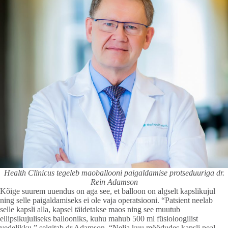
Health Clinicus tegeleb maoballooni paigaldamise protseduuriga dr.
Rein Adamson
Kõige suurem uuendus on aga see, et balloon on algselt kapslikujul
ning selle paigaldamiseks ei ole vaja operatsiooni. “Patsient neelab
selle kapsli alla, kapsel täidetakse maos ning see muutub
ellipsikujuliseks ballooniks, kuhu mahub 500 ml füsioloogilist
vedelikku,” selgitab dr Adamson. “Nelja kuu möödudes kapsli peal