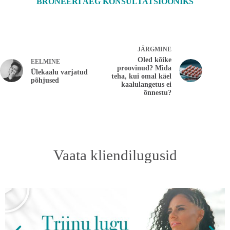
BRONEERI AEG KONSULTATSIOONIKS
JÄRGMINE
Oled kõike
EELMINE
proovinud? Mida
Ülekaalu varjatud
teha, kui omal käel
põhjused
kaalulangetus ei
õnnestu?
Vaata kliendilugusid