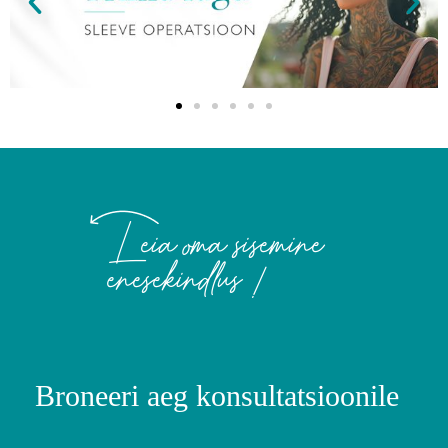
Leia oma sisemine
enesekindlus !
Broneeri aeg konsultatsioonile