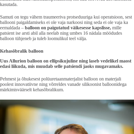
kasutada.
Samuti on tegu vähem traumeeriva protseduuriga kui operatsioon, sest
ballooni paigaldamiseks ei ole vaja narkoosi ning seda ei ole vaja ka
eemaldada –
balloon on paigutatud väikesesse kapslisse,
mille
patsient ise arsti abil alla neelab ning umbes 16 nädala möödudes
balloon tühjeneb ja tuleb loomulikul teel välja.
Kehasõbralik balloon
Uus Allurion balloon on ellipsikujuline ning laseb vedelikel maost
edasi liikuda, mis muudab selle patsiendi jaoks mugavamaks.
Pehmest ja õhukesest polüuretaanmaterjalist balloon on materjali
poolest innovatiivne ning võrreldes vanade silikoonist balloonidega
märkimisväärselt kehasõbralikum.