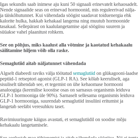
Igas sekundis saab inimese aju kuni 50 signaali erinevatelt kehaosadelt.
Nende signaalide seas on erinevad hormoonid, mis reguleerivad nälja-
ja täiskõhutunnet. Kui vähendada söögist saadavat toiduenergia ehk
kalorite hulka, hakkab kehakaal langema ning muutub hormoonide
tasakaal. Sellepärast on kaalulangetamise ajal söögiisu suurem ja
süüakse vahel plaanitust rohkem.
See on põhjus, miks kaalust alla võtmine ja kaotatud kehakaalu
säilitamine hiljem võib olla raske.
Semaglutiid aitab näljatunnet vähendada
Algselt diabeedi raviks välja töötatud
semaglutiid
on glükagooni-laadse
peptiid-1 retseptori agonist (GLP-1 RA). See kõlab keeruliselt, aga
sisuliselt tähendab see, et tegemist on ühe kehaomase hormooni
analoogiga (keemilise koostise osas on sarnasus organismis leiduva
GLP-1 hormooniga üle 90%). Sarnaselt sellesama organismis leiduva
GLP-1 hormooniga, suurendab semaglutiid insuliini eritumist ja
langetab seeläbi veresuhkru taset.
Ravimiuuringute käigus avastati, et semaglutiidil on soodne mõju
kehakaalu langetamisele.
See aeglustab mao tühjenemist ja aitab vähendada söögiisu. Nii ei tunta