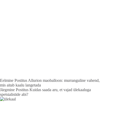
Eelmine
Postitus
Allurion maoballoon: murranguline vahend,
mis aitab kaalu langetada
Järgmine
Postitus
Kuidas saada aru, et vajad ülekaaluga
spetsialistide abi?