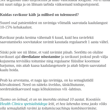
nii suurt nälga ja on lihtsam tarbida väiksemaid toiduportsjoneid.
Kuidas ravikuur käib ja millised on tulemused?
Suurel osal patsientidest on ravimiga võimalik saavutada kaalulangust
10-15% kehakaalust.
Ravikuur peaks kestma vähemalt 6 kuud, kuid hea raviefekti
saavutamiseks soovitatakse ravimit kasutada regulaarselt 1 aasta vältel.
Siiski pole see nii lihtne, et vaid ravimist piisab. Seetõttu on oluline
ravikuuri ajal
dieedialane nõustamine
ja ravikuuri jooksul peab välja
kujunema tervisliku toitumise ning regulaarse füüsilise koormuse
harjumus, mis aitab kaasa kaalulangetusele ja aitab hiljem saavutatud
kaalu hoida.
Peab ka arvestama, et nagu iga ravimiga, on ka semaglutiidil
kõrvaltoimed. Need on näiteks iiveldus, täiskõhutunne,
seedetraktikaevused nagu kõhukinnisus või -lahtisus.
Tuomo on öelnud, et on nn imerohtu otsinud 10 aastat. Koostöös
Health Clinicu spetsialistidega
leiti, et hea lahendus tema jaoks võiks
olla semaglutiidi ravimi ja toitumiscoachingu kombineerimine.