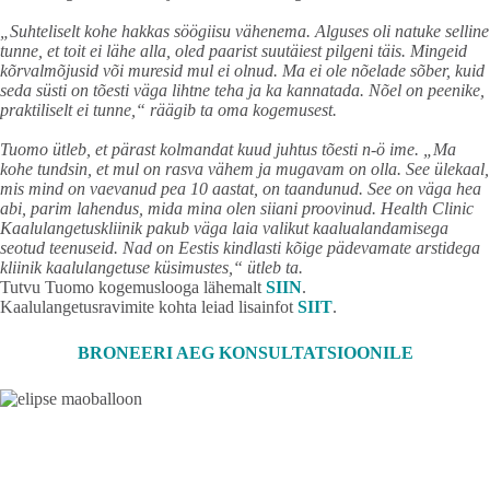
„Suhteliselt kohe hakkas söögiisu vähenema. Alguses oli natuke selline
tunne, et toit ei lähe alla, oled paarist suutäiest pilgeni täis. Mingeid
kõrvalmõjusid või muresid mul ei olnud. Ma ei ole nõelade sõber, kuid
seda süsti on tõesti väga lihtne teha ja ka kannatada. Nõel on peenike,
praktiliselt ei tunne,“ räägib ta oma kogemusest.
Tuomo ütleb,
et pärast kolmandat kuud juhtus tõesti n-ö ime. „Ma
kohe tundsin, et mul on rasva vähem ja mugavam on olla. See ülekaal,
mis mind on vaevanud pea 10 aastat, on taandunud. See on väga hea
abi, parim lahendus, mida mina olen siiani proovinud. Health Clinic
Kaalulangetuskliinik pakub väga laia valikut kaalualandamisega
seotud teenuseid. Nad on Eestis kindlasti kõige pädevamate arstidega
kliinik kaalulangetuse küsimustes,“ ütleb ta.
Tutvu Tuomo kogemuslooga lähemalt
SIIN
.
Kaalulangetusravimite kohta leiad lisainfot
SIIT
.
BRONEERI AEG KONSULTATSIOONILE