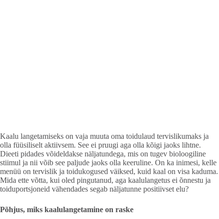
Kaalu langetamiseks on vaja muuta oma toidulaud tervislikumaks ja
olla füüsiliselt aktiivsem. See ei pruugi aga olla kõigi jaoks lihtne.
Dieeti pidades võideldakse näljatundega, mis on tugev bioloogiline
stiimul ja nii võib see paljude jaoks olla keeruline. On ka inimesi, kelle
menüü on tervislik ja toidukogused väiksed, kuid kaal on visa kaduma.
Mida ette võtta, kui oled pingutanud, aga kaalulangetus ei õnnestu ja
toiduportsjoneid vähendades segab näljatunne positiivset elu?
Põhjus, miks kaalulangetamine on raske