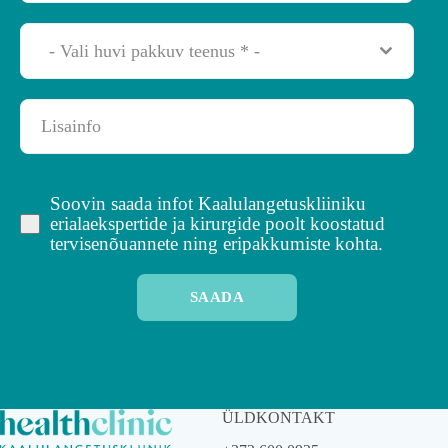
- Vali huvi pakkuv teenus * -
Soovin saada infot Kaalulangetuskliiniku
erialaekspertide ja kirurgide poolt koostatud
tervisenõuannete ning eripakkumiste kohta.
SAADA
ÜLDKONTAKT