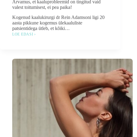
Arvamus, et kaaluprobleemid on tingitud vaid
valest toitumisest, ei pea paika!
Kogenud kaalukirurgi dr Rein Adamsoni ligi 20
aasta pikkune kogemus ülekaaluliste
patsientidega ütleb, et kõiki…
LOE EDASI ›