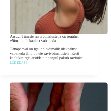
Arstid: Tänaste ravivõimalustega on igaühel
võimalik ülekaalust vabaneda
Tänapäeval on igaühel võimalik ülekaalust
vabaneda tänu uutele ravivõimalustele. Eesti
kaalukirurgia arstide hinnangul pakub ravimitel…
LOE EDASI ›