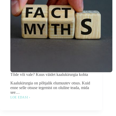
Tõde või vale? Kuus väidet kaalukirurgia kohta
Kaalukirurgia on põhjalik elumuutev otsus. Kuid
enne selle otsuse tegemist on oluline teada, mida
see…
LOE EDASI ›