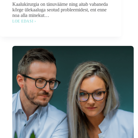
Kaalukirurgia on tänuväärne ning aitab vabaneda
kõrge ülekaaluga seotud probleemidest, ent enne
noa alla minekut…
LOE EDASI ›