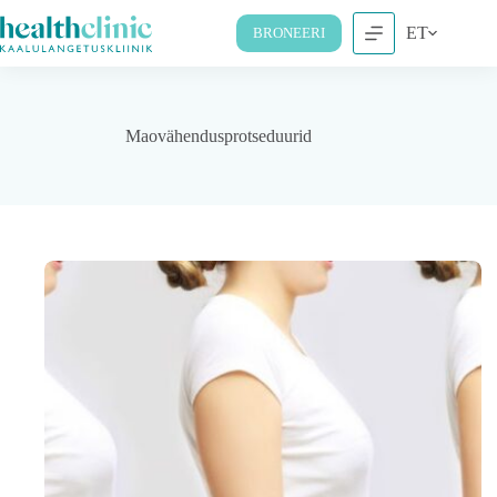
ET
BRONEERI
Maovähendusprotseduurid