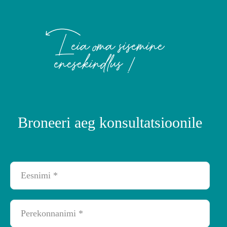
Leia oma sisemine
enesekindlus !
Broneeri aeg konsultatsioonile